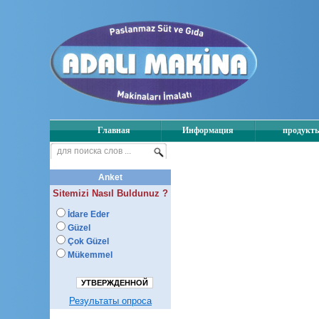
Главная
Информация
продукт
Anket
Sitemizi Nasıl Buldunuz ?
İdare Eder
Güzel
Çok Güzel
Mükemmel
УТВЕРЖДЕННОЙ
Результаты опроса