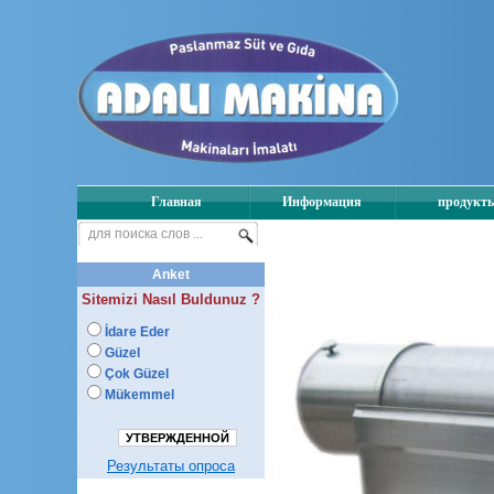
Главная
Информация
продукт
Anket
Sitemizi Nasıl Buldunuz ?
İdare Eder
Güzel
Çok Güzel
Mükemmel
УТВЕРЖДЕННОЙ
Результаты опроса